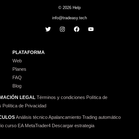
© 2026 Help
info@tradeasy.tech
PLATAFORMA
Web
Planes
FAQ
Blog
MACIÓN LEGAL
Términos y condiciones
Política de
s
Política de Privacidad
CULOS
Análisis técnico
Apalancamiento
Trading automático
io curso
EA MetaTrader4
Descargar estrategia